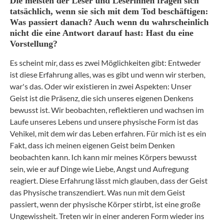
Die meisten der Leser und Leserinnen fragen sich
tatsächlich, wenn sie sich mit dem Tod beschäftigen:
Was
passiert danach?
Auch wenn
du wahrscheinlich
nicht die eine Antwort darauf hast:
Hast
du eine
Vorstellung?
Es scheint mir, dass es zwei Möglichkeiten gibt: Entweder
ist diese Erfahrung alles, was es gib
t u
nd wenn wir
sterben,
war's
das. Oder
wir
existieren in zwei Aspekten: Unser
Geist ist die Präsenz, die sich unseres eigenen Denkens
bewusst ist. Wir beobachten, reflektieren und wachsen im
Laufe unseres Lebens und unsere physische Form ist das
Vehikel, mit dem wir das Leben erfahren. Für mich ist es ein
Fakt, dass ich meinen eigenen Geist beim Denken
beobachten kann. Ich kann mir meines Körpers bewusst
sein, wie er auf Dinge wie Liebe, Angst und Aufregung
reagiert.
Diese Erfahrung lässt mich glauben, dass der Geist
das Physische transzendiert. Was nun mit dem Geist
passiert, wenn der physische Körper stirbt, ist eine große
Ungewissheit. Treten wir in einer anderen Form wieder ins