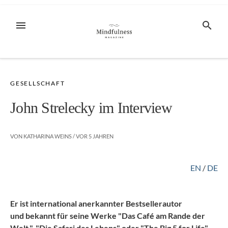
Zum
Inhalt
MENÜ
SUCHE
springen
GESELLSCHAFT
John Strelecky im Interview
VON
KATHARINA WEINS
/ VOR
5 JAHREN
EN
/
DE
Er ist international anerkannter Bestsellerautor
und bekannt für seine Werke "Das Café am Rande der
Welt.", "Die Safari des Lebens" oder "The Big 5 for Life".