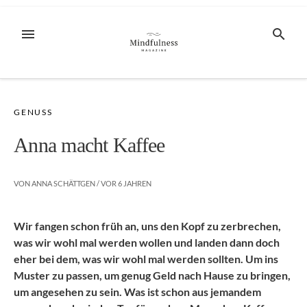
Zum
Inhalt
MENÜ
SUCHE
springen
GENUSS
Anna macht Kaffee
VON
ANNA SCHÄTTGEN
/ VOR
6 JAHREN
Wir fangen schon früh an, uns den Kopf zu zerbrechen,
was wir wohl mal werden wollen und landen dann doch
eher bei dem, was wir wohl mal werden sollten. Um ins
Muster zu passen, um genug Geld nach Hause zu bringen,
um angesehen zu sein. Was ist schon aus jemandem