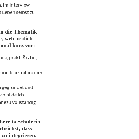
n. Im Interview
s Leben selbst zu
en die Thematik
e, welche dich
inmal kurz vor:
na, prakt. Ärztin,
 und lebe mit meiner
n gegründet und
ch bilde ich
ahezu vollständig
bereits Schülerin
rbrichst, dass
 zu integrieren.