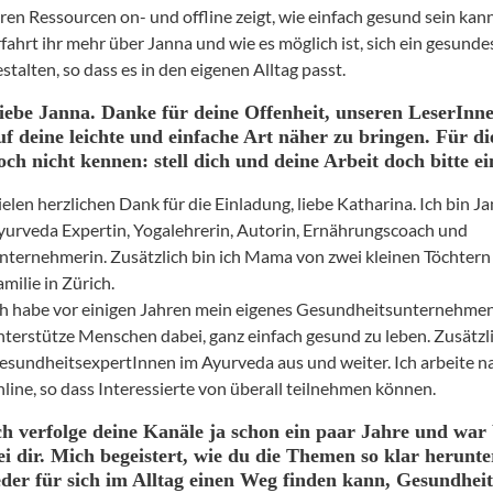
hren Ressourcen on- und offline zeigt, wie einfach gesund sein kan
rfahrt ihr mehr über Janna und wie es möglich ist, sich ein gesunde
estalten, so dass es in den eigenen Alltag passt.
iebe Janna. Danke für deine Offenheit, unseren LeserInn
uf deine leichte und einfache Art näher zu bringen. Für di
och nicht kennen: stell dich und deine Arbeit doch bitte e
ielen herzlichen Dank für die Einladung, liebe Katharina. Ich bin Jan
yurveda Expertin, Yogalehrerin, Autorin, Ernährungscoach und
nternehmerin. Zusätzlich bin ich Mama von zwei kleinen Töchtern
amilie in Zürich.
ch habe vor einigen Jahren mein eigenes Gesundheitsunternehme
nterstütze Menschen dabei, ganz einfach gesund zu leben. Zusätzli
esundheitsexpertInnen im Ayurveda aus und weiter. Ich arbeite n
nline, so dass Interessierte von überall teilnehmen können.
ch verfolge deine Kanäle ja schon ein paar Jahre und war 
ei dir. Mich begeistert, wie du die Themen so klar herunte
eder für sich im Alltag einen Weg finden kann, Gesundheit