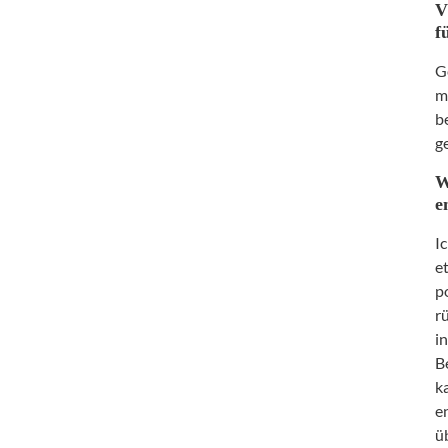
V
f
G
m
b
g
W
e
I
e
p
r
i
B
k
e
ü