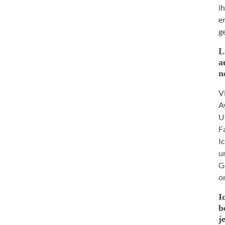
i
e
g
L
a
n
V
A
U
F
I
u
G
o
I
b
j