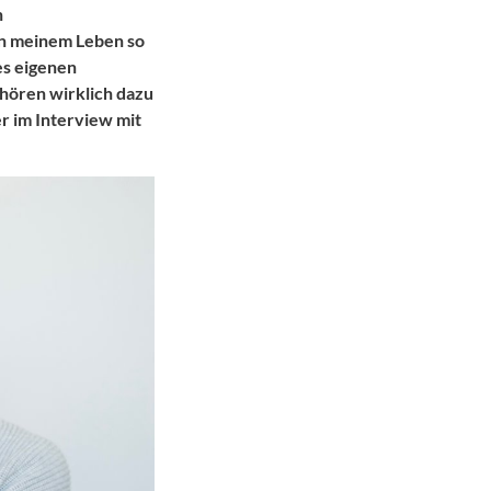
h
 in meinem Leben so
es eigenen
ehören wirklich dazu
r im Interview mit