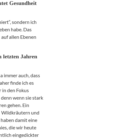
utet Gesundheit
iert“, sondern ich
Leben habe. Das
h auf allen Ebenen
n letzten Jahren
ja immer auch, dass
aher finde ich es
r in den Fokus
 denn wenn sie stark
ren gehen. Ein
n Wildkräutern und
d haben damit eine
ies, die wir heute
tlich eingedickter