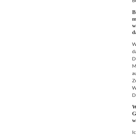
B
B
m
w
d
W
d
D
M
a
Z
W
D
W
G
w
I