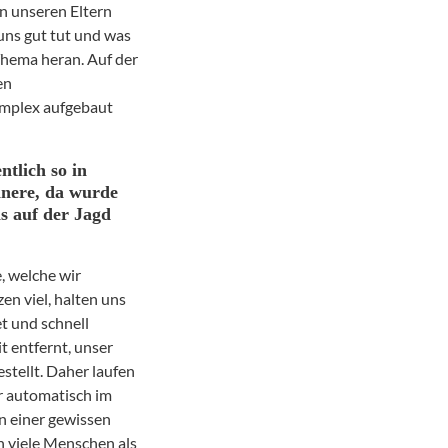
n unseren Eltern
uns gut tut und was
Thema heran. Auf der
en
omplex aufgebaut
ntlich so in
nnere, da wurde
as auf der Jagd
, welche wir
zen viel, halten uns
t und schnell
t entfernt, unser
stellt. Daher laufen
r automatisch im
n einer gewissen
n viele Menschen als