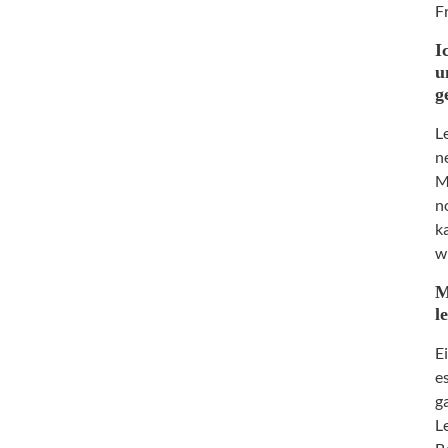
F
I
u
g
L
n
M
n
k
w
M
l
E
e
g
L