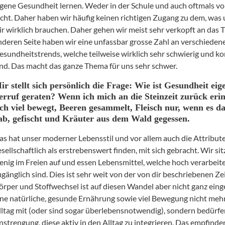
igene Gesundheit lernen. Weder in der Schule und auch oftmals vo
icht. Daher haben wir häufig keinen richtigen Zugang zu dem, was 
ir wirklich brauchen. Daher gehen wir meist sehr verkopft an das 
nderen Seite haben wir eine unfassbar grosse Zahl an verschieden
esundheitstrends, welche teilweise wirklich sehr schwierig und k
ind. Das macht das ganze Thema für uns sehr schwer.
ir stellt sich persönlich die Frage: Wie ist Gesundheit eige
erruf geraten? Wenn ich mich an die Steinzeit zurück eri
ich viel bewegt, Beeren gesammelt, Fleisch nur, wenn es d
ab, gefischt und Kräuter aus dem Wald gegessen.
as hat unser moderner Lebensstil und vor allem auch die Attribute
esellschaftlich als erstrebenswert finden, mit sich gebracht. Wir sit
enig im Freien auf und essen Lebensmittel, welche hoch verarbeite
ugänglich sind. Dies ist sehr weit von der von dir beschriebenen Zei
örper und Stoffwechsel ist auf diesen Wandel aber nicht ganz einge
ine natürliche, gesunde Ernährung sowie viel Bewegung nicht meh
lltag mit (oder sind sogar überlebensnotwendig), sondern bedürfe
nstrengung, diese aktiv in den Alltag zu integrieren. Das empfinde