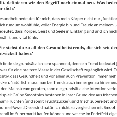
llt. definieren wir den Begriff noch einmal neu. Was bede
ür dich?
esundheit bedeutet für mich, dass mein Körper nicht nur „funktion
ich rundum wohlfühle, voller Energie bin und Freude an meinem 
edeutet, dass Körper, Geist und Seele in Einklang sind und ich mic
enährt und vital fühle.
ie stehst du zu all den Gesundheitstrends, die sich seit de
ntwickelt haben?
ch finde sie grundsätzlich sehr spannend, denn ein Trend bedeutet 
twas für eine breitere Masse in der Gesellschaft zugänglich wird. D
ositiv, dass Gesundheit und vor allem auch Prävention immer meh
ücken. Natürlich muss man bei Trends auch immer genau hinsehen,
n den Mainstream geraten, kann die grundsätzliche Intention verlo
eispiel: Grüne Smoothies bestehen in ihrer Grundidee aus frische
aum Früchten (und somit Fruchtzucker), sind frisch zubereitet un
norme Power. Diese sind natürlich nicht zu vergleichen mit Smooth
berall im Supermarkt kaufen können und welche im Endeffekt eigen