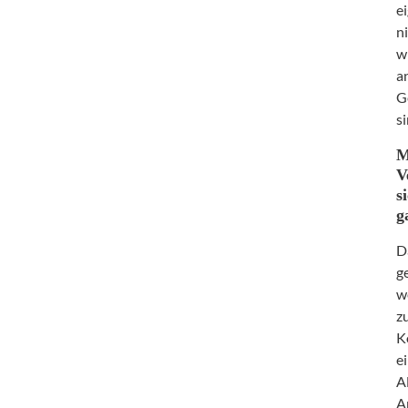
e
n
w
a
G
s
M
V
s
g
D
g
w
z
K
e
A
A