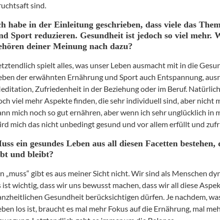
ruchtsaft sind.
ch habe in der Einleitung geschrieben, dass viele das Th
nd Sport reduzieren. Gesundheit ist jedoch so viel mehr. 
ehören deiner Meinung nach dazu?
etztendlich spielt alles, was unser Leben ausmacht mit in die Gesun
eben der erwähnten Ernährung und Sport auch Entspannung, ausre
editation, Zufriedenheit in der Beziehung oder im Beruf. Natürlich 
och viel mehr Aspekte finden, die sehr individuell sind, aber nicht 
ann mich noch so gut ernähren, aber wenn ich sehr unglücklich in
ird mich das nicht unbedingt gesund und vor allem erfüllt und zuf
uss ein gesundes Leben aus all diesen Facetten bestehen
ebt und bleibt?
in „muss“ gibt es aus meiner Sicht nicht. Wir sind als Menschen 
s ist wichtig, dass wir uns bewusst machen, dass wir all diese Aspek
anzheitlichen Gesundheit berücksichtigen dürfen. Je nachdem, wa
eben los ist, braucht es mal mehr Fokus auf die Ernährung, mal meh