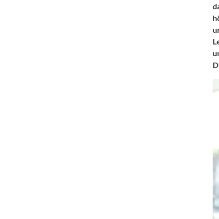
d
h
u
L
u
D