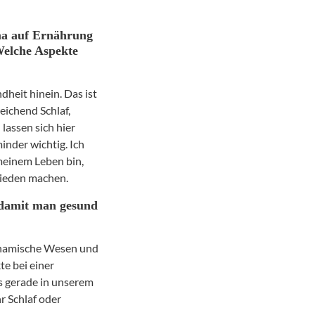
ema auf Ernährung
Welche Aspekte
dheit hinein. Das ist
ichend Schlaf,
lassen sich hier
minder wichtig. Ich
 meinem Leben bin,
rieden machen.
, damit man gesund
dynamische Wesen und
te bei einer
s gerade in unserem
r Schlaf oder