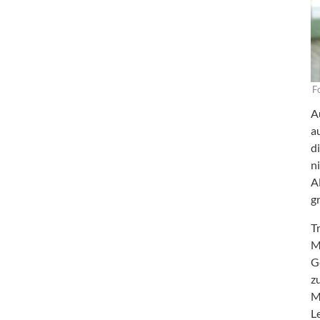
F
A
a
d
n
A
g
T
M
G
z
M
L