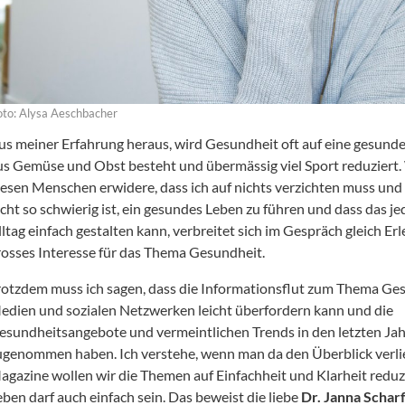
oto: Alysa Aeschbacher
us meiner Erfahrung heraus, wird Gesundheit oft auf eine gesunde
us Gemüse und Obst besteht und übermässig viel Sport reduziert.
iesen Menschen erwidere, dass ich auf nichts verzichten muss und 
icht so schwierig ist, ein gesundes Leben zu führen und dass das jed
lltag einfach gestalten kann, verbreitet sich im Gespräch gleich Er
rosses Interesse für das Thema Gesundheit.
rotzdem muss ich sagen, dass die Informationsflut zum Thema Ges
edien und sozialen Netzwerken leicht überfordern kann und die
esundheitsangebote und vermeintlichen Trends in den letzten Jah
ugenommen haben. Ich verstehe, wenn man da den Überblick verli
agazine wollen wir die Themen auf Einfachheit und Klarheit reduz
eben darf auch einfach sein. Das beweist die liebe
Dr. Janna Schar