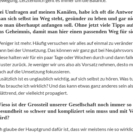
ewegung. Letztendlich geht es immer um die Balance.
ei Umfragen auf meinen Kanälen, habe ich oft die Antwort
an sich selbst im Weg steht, gesünder zu leben und gar ni
o man überhaupt anfangen soll. Ohne jetzt viele Tipps auf
as Geheimnis, damit man hier einen passenden Weg für si
eniger ist mehr. Häufig versuchen wir alles auf einmal zu veränder
ann bei der Umsetzung. Das können wir ganz gut bei Neujahrsvor
iese halten wir für ein paar Tage oder Wochen durch und dann falle
uster zurück. Je weniger wir uns also als Vorsatz nehmen, desto 
uch auf die Umsetzung fokussieren.
usätzlich ist es unglaublich wichtig, auf sich selbst zu hören. Was t
as brauche ich wirklich? Und das kann etwas ganz anderes sein al
iättrend, der vielleicht propagiert.
ieso ist der Grossteil unserer Gesellschaft noch immer so e
esundheit so schwer und kompliziert sein muss und mit V
ird?
ch glaube der Hauptgrund dafür ist, dass wir meistens nie so wirkl