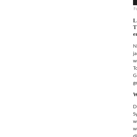
F
L
T
e
N
j
w
T
G
g
W
D
S
w
w
d