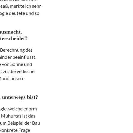
esaß
, merkte ich sehr
logie deutete und so
 ausmacht,
terscheidet?
e Berechnung des
inder beeinflusst.
se von Sonne und
 zu, die vedische
 Mond unsere
n unterwegs bist?
ogie, welche enorm
 Muhurtas ist das
zum Beispiel der Bau
 konkrete Frage