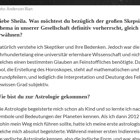
oto: Anderson Rian
iebe Sheila. Was möchtest du bezüglich der
großen
Skepsi
hema in unserer Gesellschaft definitiv vorherrscht, gleic
rwähnen?
atürlich verstehe ich Skeptiker und ihre Bedenken. Jedoch war die
ahrhundertelang eine universitär erlernbare Wissenschaft und nich
elches einen bestimmten Glauben an Feinstoffliches benötigte. D
ool, die Erstellung des Horoskopes, steht auf mathematischen und
rundpfeilern, und
lediglich die Interpretation und Deutung des Fel
ewissen Grad subjektiv.
ie bist du zur Astrologie gekommen?
ie Astrologie begeisterte mich schon als Kind und so lernte ich na
ymbole und Bedeutungen der Planeten kennen. Als ich dann 2012 
ohin mein Weg mich führen sollte, hatte ich meine erste astrologi
elche mich absolut begeisterte. Während meiner ersten Indienreise
ie vedische Astrologie kennen, also die indische Form, und war abs