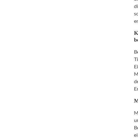
d
s
e
K
b
B
T
E
M
d
E
M
M
u
B
e