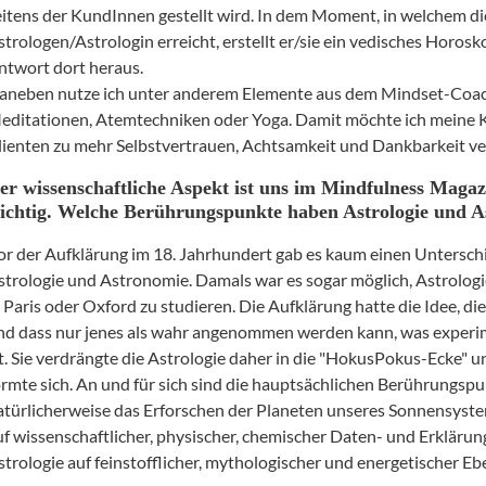
eitens der KundInnen gestellt wird. In dem Moment, in welchem di
strologen/Astrologin erreicht, erstellt er/sie ein vedisches Horosko
ntwort dort heraus.
aneben nutze ich unter anderem Elemente aus dem Mindset-Coach
editationen, Atemtechniken oder Yoga. Damit möchte ich meine 
lienten zu mehr Selbstvertrauen, Achtsamkeit und Dankbarkeit ve
er wissenschaftliche Aspekt ist uns im Mindfulness Maga
ichtig. Welche Berührungspunkte haben Astrologie und 
or der Aufklärung im 18. Jahrhundert gab es kaum einen Untersch
strologie und Astronomie. Damals war es sogar möglich, Astrologi
n Paris oder Oxford zu studieren. Die Aufklärung hatte die Idee, di
nd dass nur jenes als wahr angenommen werden kann, was experi
st. Sie verdrängte die Astrologie daher in die "HokusPokus-Ecke" 
ormte sich. An und für sich sind die hauptsächlichen Berührungsp
atürlicherweise das Erforschen der Planeten unseres Sonnensyst
uf wissenschaftlicher, physischer, chemischer Daten- und Erklärun
strologie auf feinstofflicher, mythologischer und energetischer Eb