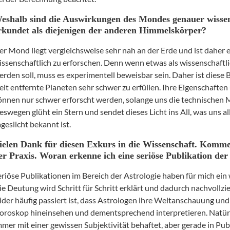
eshalb sind die Auswirkungen des Mondes genauer wissen
rkundet als diejenigen der anderen Himmelskörper?
er Mond liegt vergleichsweise sehr nah an der Erde und ist daher 
issenschaftlich zu erforschen. Denn wenn etwas als wissenschaftl
erden soll, muss es experimentell beweisbar sein. Daher ist diese B
eit entfernte Planeten sehr schwer zu erfüllen. Ihre Eigenschafte
önnen nur schwer erforscht werden, solange uns die technischen Mi
eswegen glüht ein Stern und sendet dieses Licht ins All, was uns al
ageslicht bekannt ist.
ielen Dank für diesen Exkurs in die Wissenschaft. Komm
er Praxis. Woran erkenne ich eine seriöse Publikation der
eriöse Publikationen im Bereich der Astrologie haben für mich ein
ie Deutung wird Schritt für Schritt erklärt und dadurch nachvollz
eider häufig passiert ist, dass Astrologen ihre Weltanschauung und
oroskop hineinsehen und dementsprechend interpretieren. Natürl
mmer mit einer gewissen Subjektivität behaftet, aber gerade in Pub