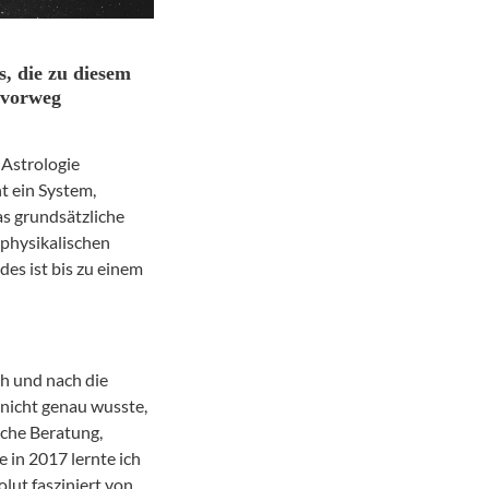
s, die zu diesem
h vorweg
 Astrologie
t ein System,
as grundsätzliche
 physikalischen
des ist bis zu einem
ch und nach die
nicht genau wusste,
sche Beratung,
 in 2017 lernte ich
olut fasziniert von