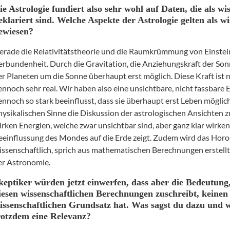
ie Astrologie fundiert also sehr wohl auf Daten, die als wi
eklariert sind. Welche Aspekte der Astrologie gelten als wi
ewiesen?
erade die Relativitätstheorie und die Raumkrümmung von Einstein
erbundenheit. Durch die Gravitation, die Anziehungskraft der Sonn
er Planeten um die Sonne überhaupt erst möglich. Diese Kraft ist n
ennoch sehr real. Wir haben also eine unsichtbare, nicht fassbare 
ennoch so stark beeinflusst, dass sie überhaupt erst Leben möglich
hysikalischen Sinne die Diskussion der astrologischen Ansichten z
irken Energien, welche zwar unsichtbar sind, aber ganz klar wirken,
eeinflussung des Mondes auf die Erde zeigt. Zudem wird das Hor
issenschaftlich, sprich aus mathematischen Berechnungen erstell
er Astronomie.
keptiker würden jetzt einwerfen, dass aber die Bedeutung,
iesen wissenschaftlichen Berechnungen zuschreibt, keinen
issenschaftlichen Grundsatz hat. Was sagst du dazu und w
rotzdem eine Relevanz?