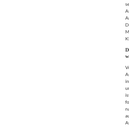
s
A
A
D
M
K
D
w
V
A
i
u
i
f
n
a
A