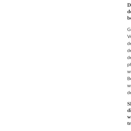
D
d
b
G
V
d
d
d
p
w
B
w
d
S
d
w
t