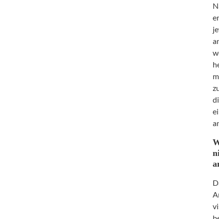
N
e
j
a
w
h
m
z
d
e
a
W
n
a
D
A
v
b