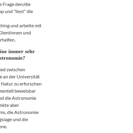
e Frage den/die
p und "liest" die
ing und arbeite mit
Klientinnen und
rhelfen.
zine immer sehr
Astronomie?
ied zwischen
e an der Universität
e Natur zu erforschen
mentell beweisbar
und die Astronomie
unkte aber
ems, die Astronomie
gslage und die
ene.