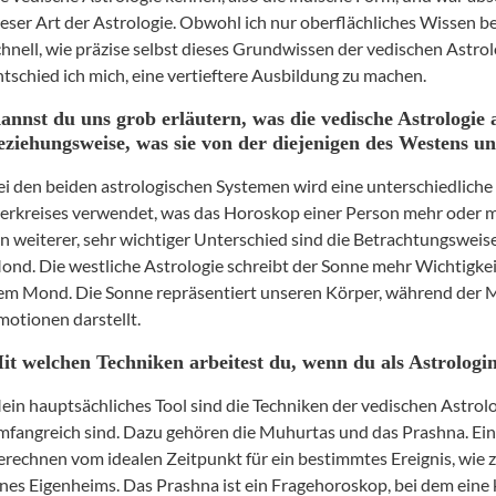
ieser Art der Astrologie. Obwohl ich nur oberflächliches Wissen
b
chnell, wie präzise selbst dieses Grundwissen der vedischen Astro
ntschied ich mich, eine vertieftere Ausbildung zu machen.
annst du uns grob erläutern, was die vedische Astrologie
eziehungsweise, was sie von der diejenigen des Westens un
ei den beiden astrologischen Systemen wird eine unterschiedlich
ierkreises verwendet, was das Horoskop einer Person mehr oder m
in weiterer, sehr wichtiger Unterschied sind die Betrachtungswei
ond. Die westliche Astrologie schreibt der Sonne mehr Wichtigkeit
em Mond. Die Sonne repräsentiert unseren Körper, während der
motionen darstellt.
it welchen Techniken arbeitest du, wenn du als Astrologi
ein hauptsächliches Tool sind die Techniken der vedischen Astrol
mfangreich sind. Dazu gehören die Muhurtas und das Prashna. Ein
erechnen vom idealen Zeitpunkt für ein bestimmtes Ereignis, wie 
ines Eigenheims. Das Prashna ist ein Fragehoroskop, bei dem eine