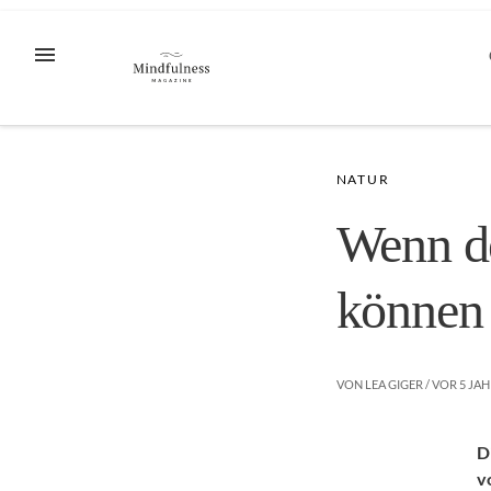
Zum
Inhalt
MENÜ
springen
NATUR
Wenn d
können 
VON
LEA GIGER
/ VOR
5 JA
D
v