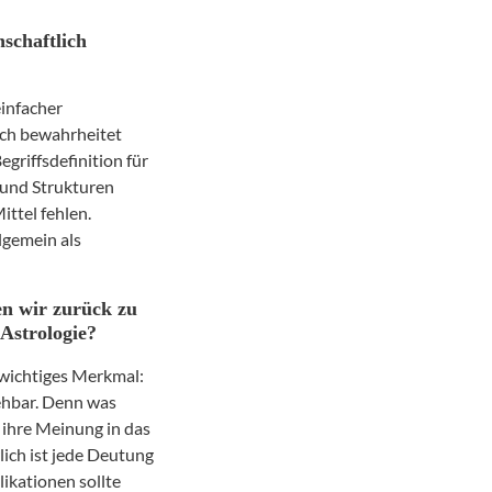
schaftlich
einfacher
ich bewahrheitet
egriffsdefinition für
n und Strukturen
ttel fehlen.
lgemein als
en wir zurück zu
 Astrologie?
 wichtiges Merkmal:
iehbar. Denn was
 ihre Meinung in das
ich ist jede Deutung
likationen sollte