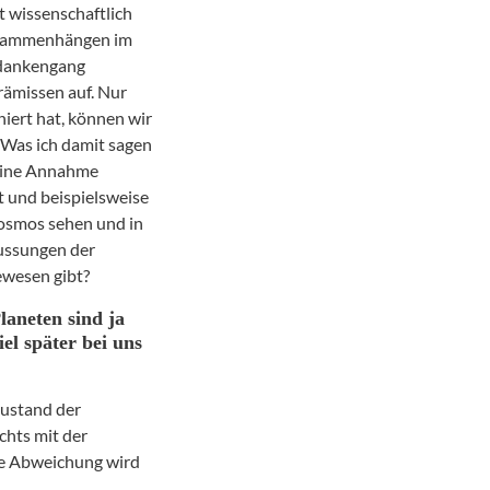
t wissenschaftlich
Zusammenhängen im
edankengang
Prämissen auf. Nur
niert hat, können wir
 Was ich damit sagen
 eine Annahme
t und
beispielsweise
kosmos sehen und in
lussungen der
ewesen gibt?
aneten sind ja
iel später bei uns
Zustand der
chts mit der
se Abweichung wird