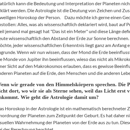
atürlich kann die Bedeutung und Interpretation der Planeten nich
rklärt werden. Die Astrologie ist die Deutung von Zeichen und 
eweiligen Horoskop der Person.
Dazu möchte ich gerne einen G
nstoßen
: Alles, was als wissenschaftlich deklariert wird, baut auf 
eil jemand mal gesagt hat "Das ist ein Meter" und diese Länge defi
eute wissenschaftlich den Abstand der Erde zur Sonne berechnen.
öchte, jeder wissenschaftlichen Erkenntnis liegt ganz am Anfang
ugrunde. Wenn wir nun wissen, dass der Mond die Erde
beeinfluss
ie Monde von Jupiter ihn beeinflussen, wieso das nicht als Mikro
iner Sicht auf den Makrokosmos erlauben, dass es gewisse Beeinf
nderen Planeten auf die Erde, den Menschen und die anderen Leb
enn wir gerade von den Himmelskörpern sprechen. Die Pl
icht dort, wo wir sie als Sterne sehen, weil das Licht erst v
nkommt. Wie geht die Astrologie damit um?
as Horoskop in der Astrologie ist ein mathematisch berechneter 
nordnung der Planeten zum Zeitpunkt der Geburt. Es hat daher ni
isuellen Wahrnehmung der Planeten von der Erde aus zu tun. Die
ei der Berechnung beachtet.