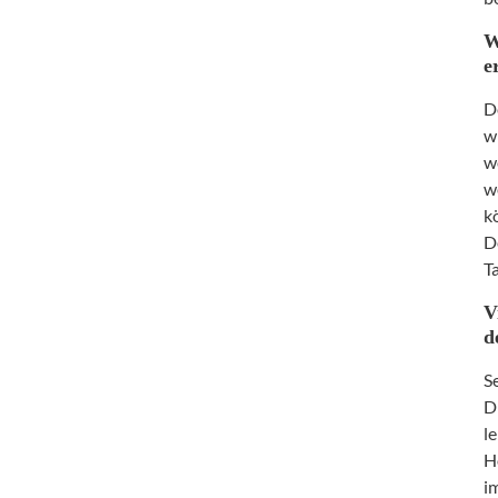
W
e
D
w
w
w
k
D
T
V
d
S
D
l
H
i